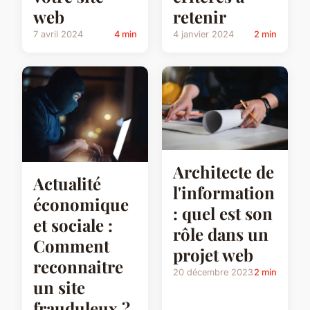
web
retenir
7 avril 2024
4 min
4 janvier 2024
2 min
Architecte de
Actualité
l'information
économique
: quel est son
et sociale :
rôle dans un
Comment
projet web
reconnaitre
20 décembre 2023
2 min
un site
frauduleux ?