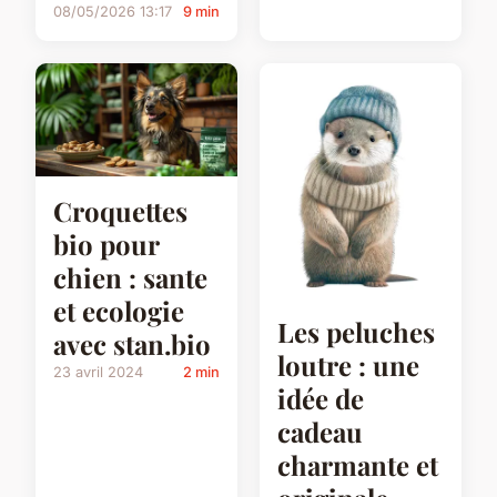
08/05/2026 13:17
9 min
Croquettes
bio pour
chien : sante
et ecologie
Les peluches
avec stan.bio
loutre : une
23 avril 2024
2 min
idée de
cadeau
charmante et