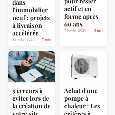
pour rester
dans
actif et en
l'immobilier
forme après
neuf : projets
60 ans
à livraison
7 février 2025
9 min
accélérée
22 juillet 2025
11 min
5 erreurs à
Achat d'une
éviter lors de
pompe à
la création de
chaleur : Les
votre site
critères à