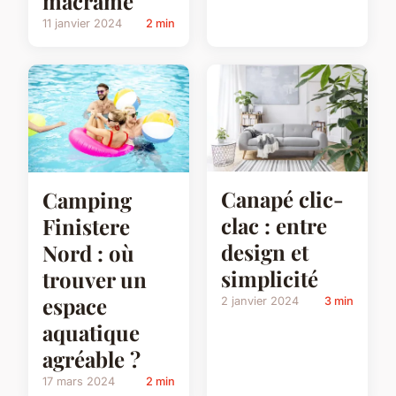
macramé
11 janvier 2024
2 min
Canapé clic-
Camping
clac : entre
Finistere
design et
Nord : où
simplicité
trouver un
espace
2 janvier 2024
3 min
aquatique
agréable ?
17 mars 2024
2 min