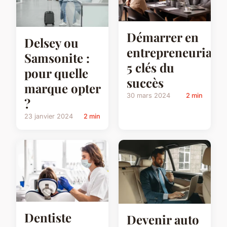
Démarrer en
Delsey ou
entrepreneuriat:
Samsonite :
5 clés du
pour quelle
succès
marque opter
30 mars 2024
2 min
?
23 janvier 2024
2 min
Dentiste
Devenir auto