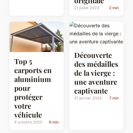
originale
21 juillet 2023
2 min
Découverte
Top 5
des médailles
carports en
de la vierge :
aluminium
une aventure
pour
captivante
protéger
31 janvier 2025
7 min
votre
véhicule
6 octobre 2025
6 min