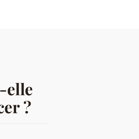
-elle
cer ?