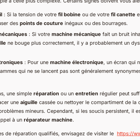
le à celle plus complexe. Certains signes doivent vous aler
l
: Si la tension de votre
fil bobine
ou de votre
fil canette
es
user des
points de couture
inégaux ou des bourrages.
mécaniques
: Si votre
machine mécanique
fait un bruit inha
lle
ne bouge plus correctement, il y a probablement un dy
troniques
: Pour une
machine électronique
, un écran qui 
rammes qui ne se lancent pas sont généralement synonyme
as, une simple
réparation
ou un
entretien
régulier peut suff
acer une
aiguille
cassée ou nettoyer le compartiment de la 
roblèmes mineurs. Cependant, si les soucis persistent, il es
appel à un
réparateur machine
.
s de réparation qualifiés, envisagez de visiter le
https://w