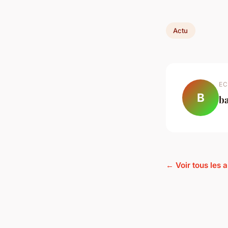
Actu
EC
B
b
← Voir tous les a