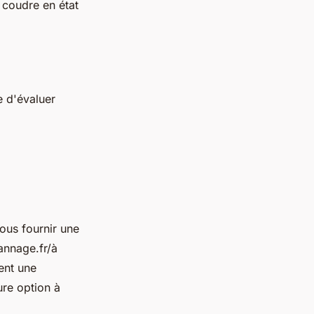
 coudre en état
re d'évaluer
vous fournir une
annage.fr/à
sent une
ure option à