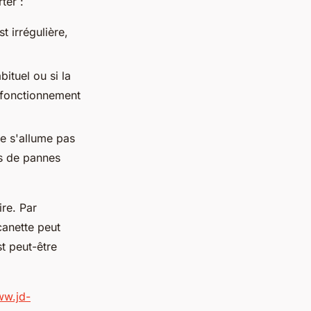
ter :
t irrégulière,
bituel ou si la
sfonctionnement
ne s'allume pas
s de pannes
ire. Par
canette peut
t peut-être
ww.jd-