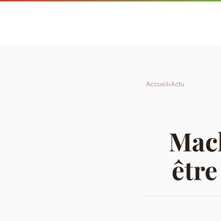
Accueil
›
Actu
Mach
être