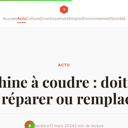
Accueil
Actu
Culture
Divertissement
Emploi
Environnement
Société
ACTU
ine à coudre : doit
 réparer ou rempla
barbara
12 mars 2024
2 min de lecture
B