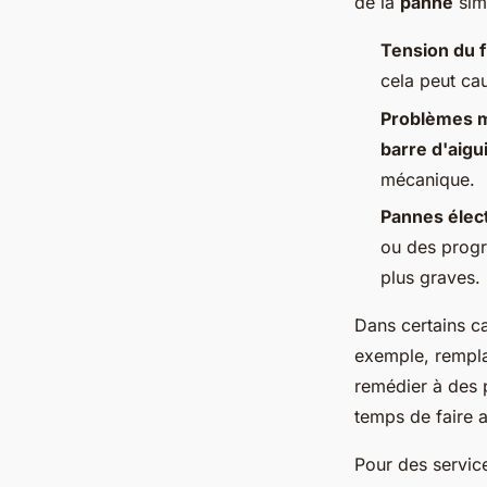
de la
panne
simp
Tension du fi
cela peut ca
Problèmes 
barre d'aigui
mécanique.
Pannes élec
ou des prog
plus graves.
Dans certains c
exemple, rempl
remédier à des p
temps de faire 
Pour des service