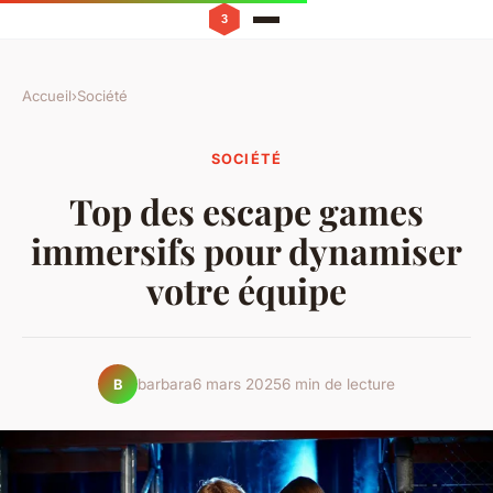
Accueil
›
Société
SOCIÉTÉ
Top des escape games
immersifs pour dynamiser
votre équipe
barbara
6 mars 2025
6 min de lecture
B