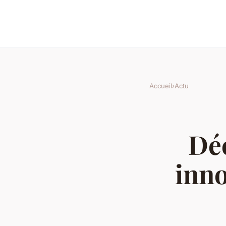
Accueil
›
Actu
Déc
inno