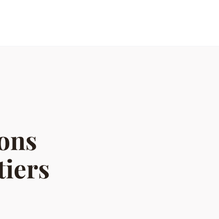
ions
tiers