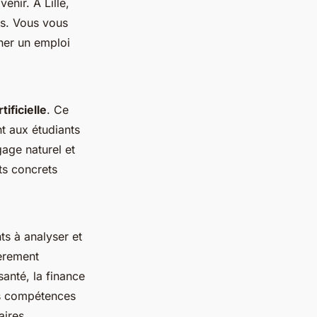
enir. À Lille,
es. Vous vous
her un emploi
tificielle
. Ce
t aux étudiants
age naturel et
ets concrets
ts à analyser et
ièrement
anté, la finance
ses compétences
aires,