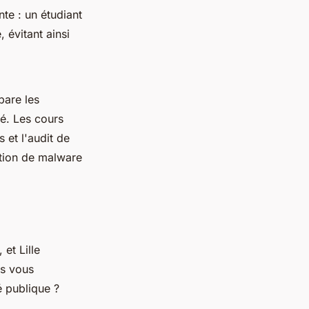
te : un étudiant
 évitant ainsi
pare les
té. Les cours
 et l'audit de
ction de malware
et Lille
us vous
 publique ?