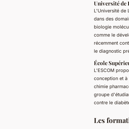
Université de 
L'Université de 
dans des domain
biologie molécul
comme le dévelo
récemment contr
le diagnostic p
École Supérie
L'ESCOM propos
conception et à
chimie pharmace
groupe d'étudi
contre le diabète
Les format