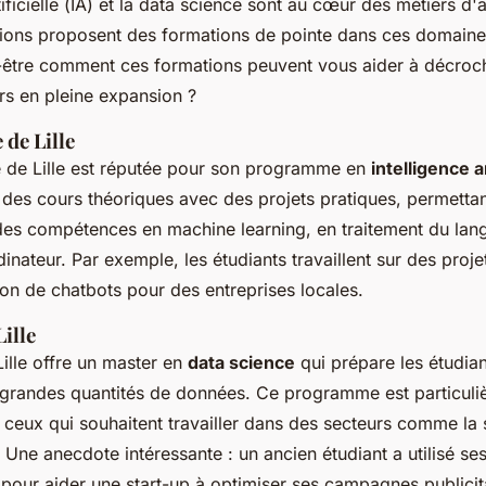
ificielle (
IA
) et la
data science
sont au cœur des métiers d'av
tutions proposent des formations de pointe dans ces domain
être comment ces formations peuvent vous aider à décroc
rs en pleine expansion ?
 de Lille
e de Lille est réputée pour son programme en
intelligence ar
des cours théoriques avec des projets pratiques, permettan
es compétences en machine learning, en traitement du lang
dinateur. Par exemple, les étudiants travaillent sur des proj
on de chatbots pour des entreprises locales.
Lille
Lille offre un master en
data science
qui prépare les étudian
e grandes quantités de données. Ce programme est particul
 ceux qui souhaitent travailler dans des secteurs comme la s
 Une anecdote intéressante : un ancien étudiant a utilisé 
pour aider une start-up à optimiser ses campagnes publicit