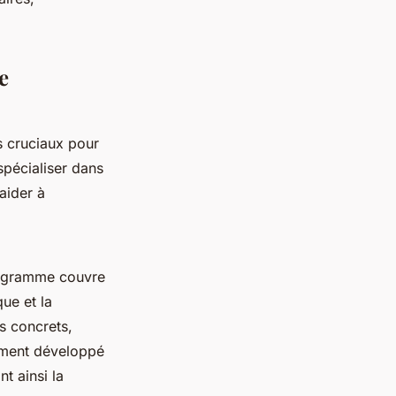
e
s cruciaux pour
spécialiser dans
aider à
ogramme couvre
ue et la
s concrets,
mment développé
t ainsi la