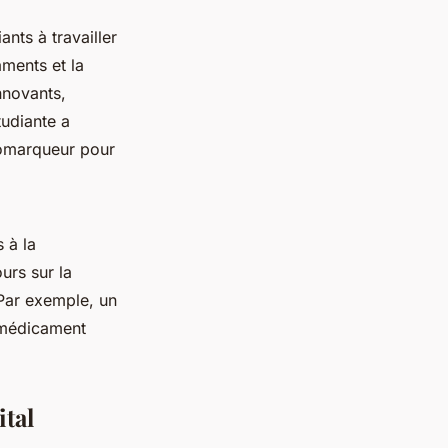
ants à travailler
ments et la
nnovants,
udiante a
iomarqueur pour
 à la
urs sur la
Par exemple, un
 médicament
tal