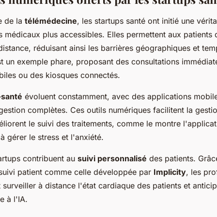
e de la
télémédecine
, les startups santé ont initié une vérit
s médicaux plus accessibles. Elles permettent aux patients 
distance, réduisant ainsi les barrières géographiques et tem
t un exemple phare, proposant des consultations immédiat
biles ou des kiosques connectés.
-santé
évoluent constamment, avec des applications mobil
estion complètes. Ces outils numériques facilitent la gesti
liorent le suivi des traitements, comme le montre l'applic
 à gérer le stress et l'anxiété.
artups contribuent au
suivi personnalisé
des patients. Grâc
suivi patient comme celle développée par
Implicity
, les pr
 surveiller à distance l'état cardiaque des patients et antici
 à l'IA.