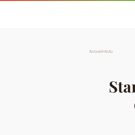
Accueil
›
Actu
Sta