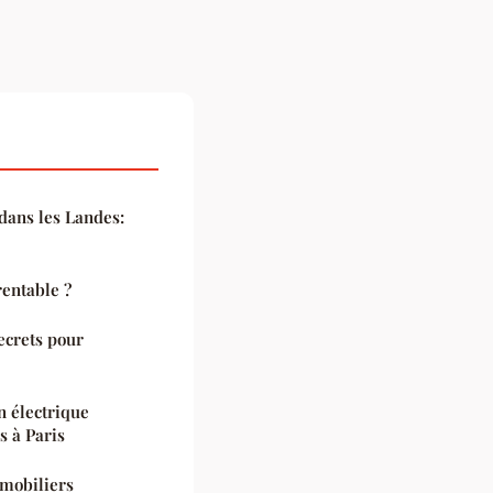
ans les Landes:
rentable ?
secrets pour
n électrique
s à Paris
mmobiliers