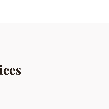
ices
e