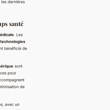
 les dernières
ups santé
édicale
. Les
s
technologies
t bénéficié de
mérique
sont
rces pour
 accompagnent
ptimisation de
es, avec un