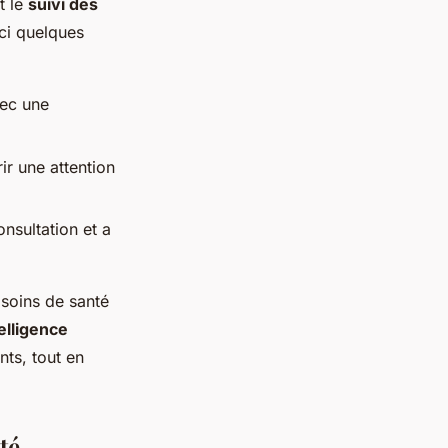
t le
suivi des
ici quelques
vec une
ir une attention
nsultation et a
s soins de santé
elligence
nts, tout en
té