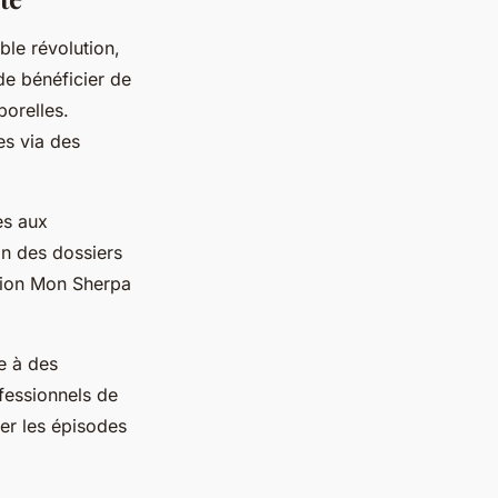
able révolution,
de bénéficier de
porelles.
es via des
es aux
on des dossiers
ation Mon Sherpa
e à des
ofessionnels de
per les épisodes