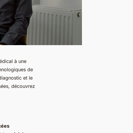
édical à une
chnologiques de
diagnostic et le
isées, découvrez
cées