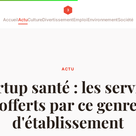
Accueil
Actu
Culture
Divertissement
Emploi
Environnement
Société
ACTU
rtup santé : les serv
offerts par ce genr
d'établissement