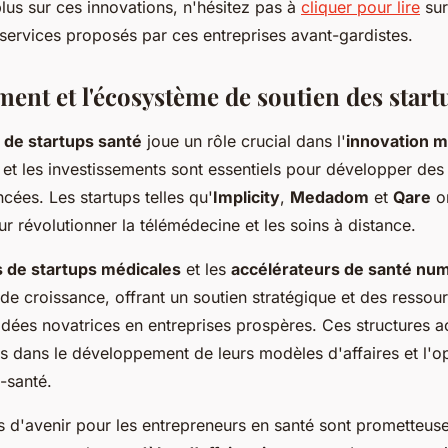
lus sur ces innovations, n'hésitez pas à
cliquer pour lire
sur
 services proposés par ces entreprises avant-gardistes.
ent et l'écosystème de soutien des start
 de startups santé
joue un rôle crucial dans l'
innovation m
 et les investissements sont essentiels pour développer de
cées. Les startups telles qu'
Implicity
,
Medadom
et
Qare
on
r révolutionner la télémédecine et les soins à distance.
 de startups médicales
et les
accélérateurs de santé nu
de croissance, offrant un soutien stratégique et des ressou
 idées novatrices en entreprises prospères. Ces structures
s dans le développement de leurs modèles d'affaires et l'o
e-santé.
s d'avenir pour les entrepreneurs en santé sont prometteus