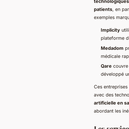
technologiques
patients
, en par
exemples marqu
Implicity
util
plateforme de
Medadom
pr
médicale rap
Qare
couvre 
développé un
Ces entreprises 
avec des technol
artificielle en s
abordant les iné
Les service