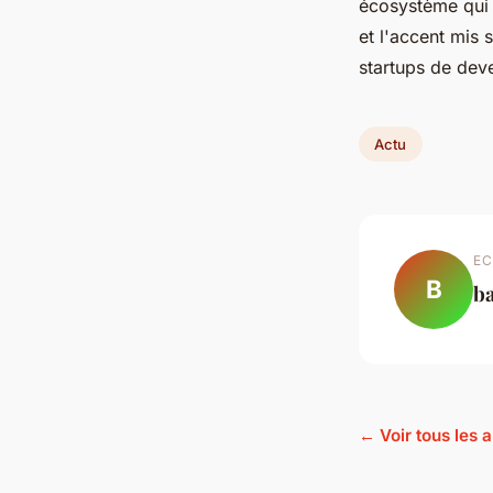
écosystème qui
et l'accent mis 
startups de dev
Actu
EC
B
b
← Voir tous les a