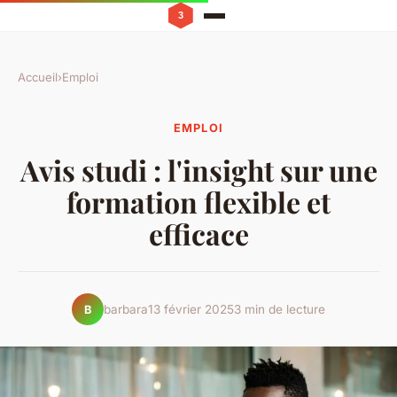
Accueil
›
Emploi
EMPLOI
Avis studi : l'insight sur une
formation flexible et
efficace
barbara
13 février 2025
3 min de lecture
B