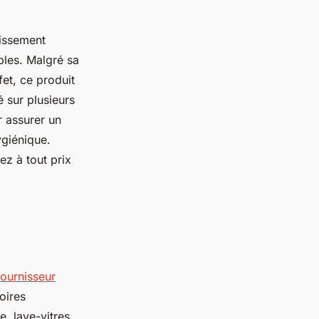
lissement
ables. Malgré sa
fet, ce produit
é sur plusieurs
r assurer un
ygiénique.
ez à tout prix
fournisseur
oires
e, lave-vitres,