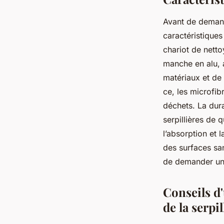
Avant de demande
caractéristique
chariot de nett
manche en alu, a
matériaux et de d
ce, les microfib
déchets. La dura
serpillières de q
l’absorption et 
des surfaces san
de demander un 
Conseils d'
de la serpil