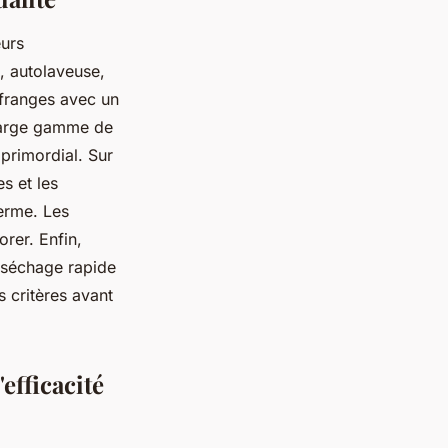
eurs
, autolaveuse,
 franges avec un
e large gamme de
 primordial. Sur
s et les
terme. Les
orer. Enfin,
n séchage rapide
 critères avant
'efficacité