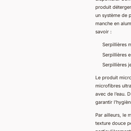
produit déterge
un système de p
manche en alumin
savoir :
Serpillières 
Serpillières 
Serpillières j
Le produit micro
microfibres ultr
avec de l’eau. D
garantir l’hygiè
Par ailleurs, le
texture douce pe