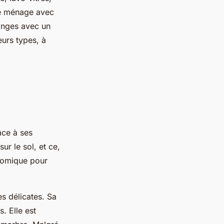
de ménage avec
anges avec un
eurs types, à
âce à ses
ur le sol, et ce,
onomique pour
es délicates. Sa
. Elle est