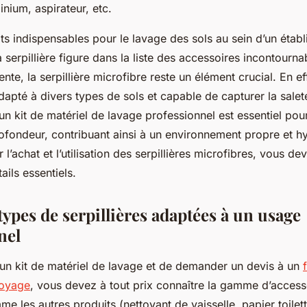
nium, aspirateur, etc.
ts indispensables pour le lavage des sols au sein d’un étab
a serpillière figure dans la liste des accessoires incontourn
ente, la serpillière microfibre reste un élément crucial. En ef
dapté à divers types de sols et capable de capturer la salet
 un kit de matériel de lavage professionnel est essentiel pou
ofondeur, contribuant ainsi à un environnement propre et h
l’achat et l’utilisation des serpillières microfibres, vous dev
tails essentiels.
types de serpillières adaptées à un usage
nel
 un kit de matériel de lavage et de demander un devis à un
toyage
, vous devez à tout prix connaître la gamme d’access
e les autres produits (nettoyant de vaisselle, papier toilett