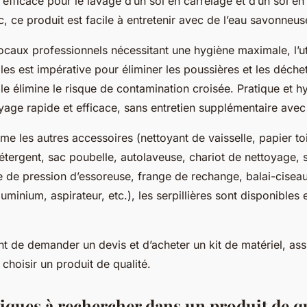
 efficace pour le lavage d’un sol en carrelage et d’un sol e
, ce produit est facile à entretenir avec de l’eau savonneu
locaux professionnels nécessitant une hygiène maximale, l’ut
ables est impérative pour éliminer les poussières et les déchet
le élimine le risque de contamination croisée. Pratique et hy
age rapide et efficace, sans entretien supplémentaire avec 
les autres accessoires (nettoyant de vaisselle, papier toil
 détergent, sac poubelle, autolaveuse, chariot de nettoyage
 de pression d’essoreuse, frange de rechange, balai-cisea
minium, aspirateur, etc.), les serpillières sont disponibles 
t de demander un devis et d’acheter un kit de matériel, as
choisir un produit de qualité.
tiques à rechercher dans un produit de q