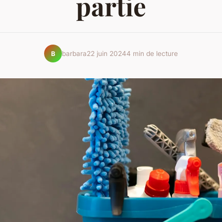
partie
barbara
22 juin 2024
4 min de lecture
B