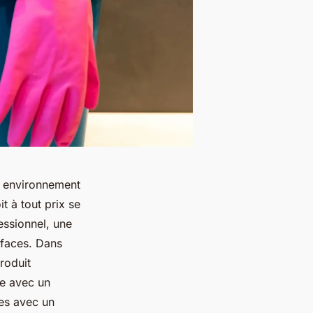
n environnement
t à tout prix se
essionnel, une
rfaces. Dans
produit
ge avec un
es avec un