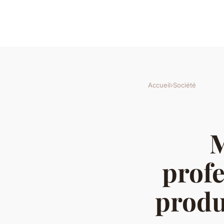
Accueil
›
Société
M
profe
produi