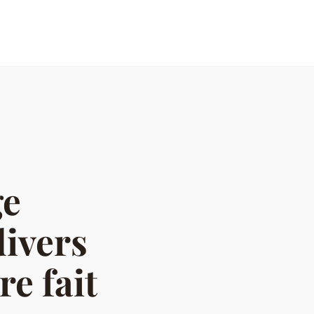
ge
divers
re fait