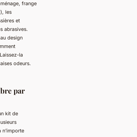
e ménage, frange
), les
ssières et
s abrasives.
 au design
damment
 Laissez-la
aises odeurs.
ibre par
n kit de
lusieurs
à n’importe