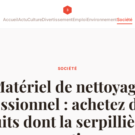
Accueil
Actu
Culture
Divertissement
Emploi
Environnement
Société
SOCIÉTÉ
atériel de nettoya
ssionnel : achetez 
ts dont la serpilliè