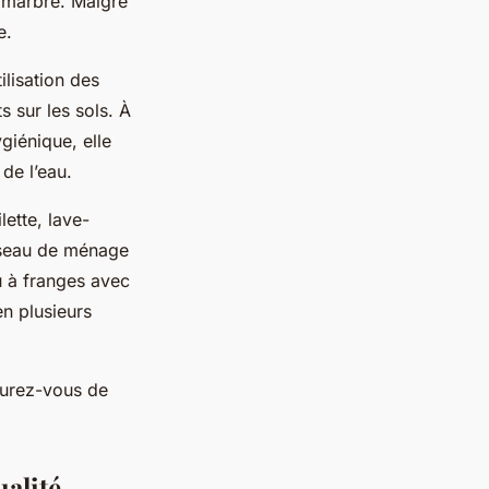
n marbre. Malgré
se.
ilisation des
s sur les sols. À
giénique, elle
de l’eau.
ette, lave-
, seau de ménage
u à franges avec
en plusieurs
surez-vous de
ualité