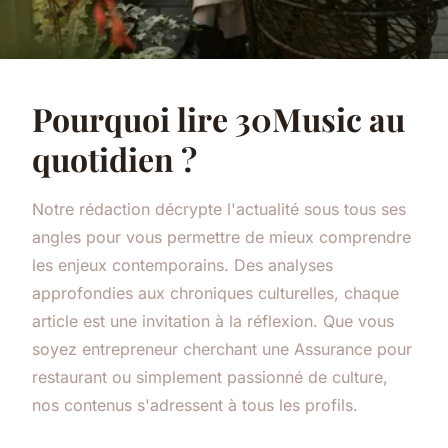
Pourquoi lire 30Music au
quotidien ?
Notre rédaction décrypte l'actualité sous tous ses
angles pour vous permettre de mieux comprendre
les enjeux contemporains. Des analyses
approfondies aux chroniques culturelles, chaque
article est une invitation à la réflexion. Que vous
soyez entrepreneur cherchant une
Assurance pour
restaurant
ou simplement passionné de culture,
nos contenus s'adressent à tous les profils.