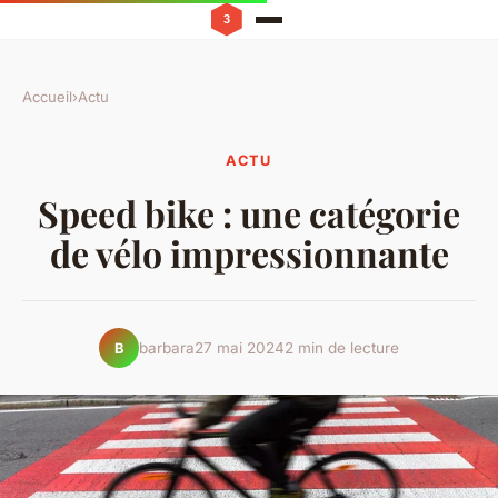
Accueil
›
Actu
ACTU
Speed bike : une catégorie
de vélo impressionnante
barbara
27 mai 2024
2 min de lecture
B