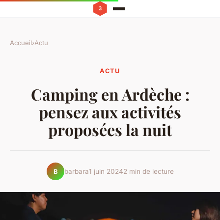
Accueil
›
Actu
ACTU
Camping en Ardèche :
pensez aux activités
proposées la nuit
barbara
1 juin 2024
2 min de lecture
B