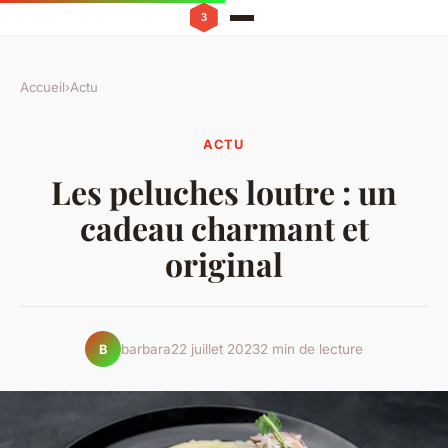
Accueil
›
Actu
ACTU
Les peluches loutre : un
cadeau charmant et
original
barbara
22 juillet 2023
2 min de lecture
B