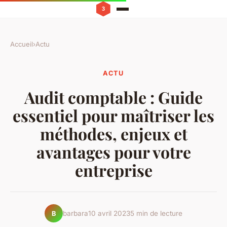
Accueil
›
Actu
ACTU
Audit comptable : Guide
essentiel pour maîtriser les
méthodes, enjeux et
avantages pour votre
entreprise
barbara
10 avril 2023
5 min de lecture
B