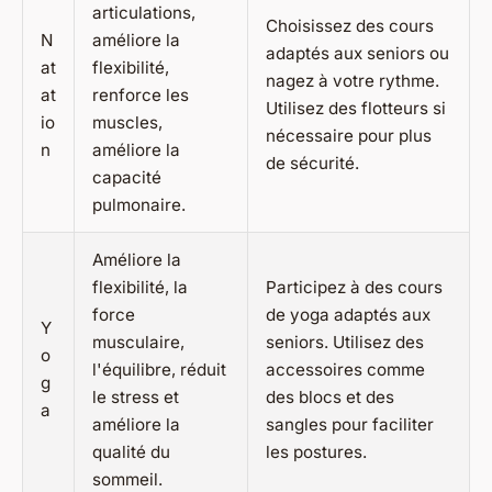
articulations,
Choisissez des cours
N
améliore la
adaptés aux seniors ou
at
flexibilité,
nagez à votre rythme.
at
renforce les
Utilisez des flotteurs si
io
muscles,
nécessaire pour plus
n
améliore la
de sécurité.
capacité
pulmonaire.
Améliore la
flexibilité, la
Participez à des cours
force
de yoga adaptés aux
Y
musculaire,
seniors. Utilisez des
o
l'équilibre, réduit
accessoires comme
g
le stress et
des blocs et des
a
améliore la
sangles pour faciliter
qualité du
les postures.
sommeil.