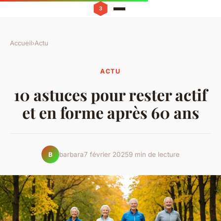
Accueil
›
Actu
ACTU
10 astuces pour rester actif
et en forme après 60 ans
barbara
7 février 2025
9 min de lecture
B