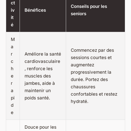
ct
Conseils pour les
iv
Bénéfices
seniors
it
é
M
a
Commencez par des
r
Améliore la santé
sessions courtes et
c
cardiovasculaire
augmentez
h
, renforce les
progressivement la
e
muscles des
durée. Portez des
r
jambes, aide à
chaussures
a
maintenir un
confortables et restez
pi
poids santé.
hydraté.
d
e
Douce pour les