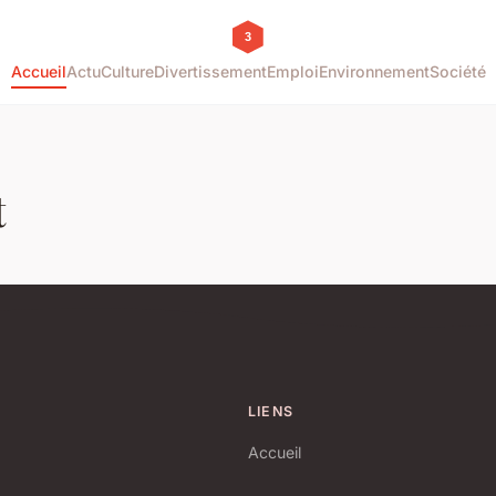
Accueil
Actu
Culture
Divertissement
Emploi
Environnement
Société
t
LIENS
Accueil