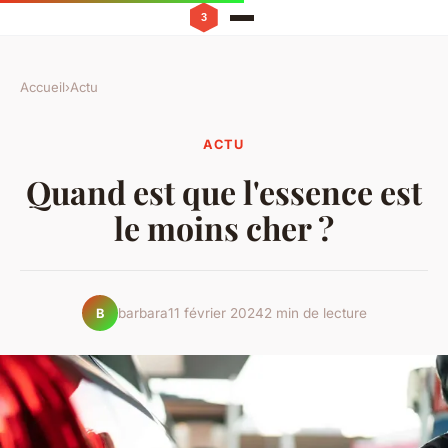
Accueil
›
Actu
ACTU
Quand est que l'essence est
le moins cher ?
barbara
11 février 2024
2 min de lecture
B