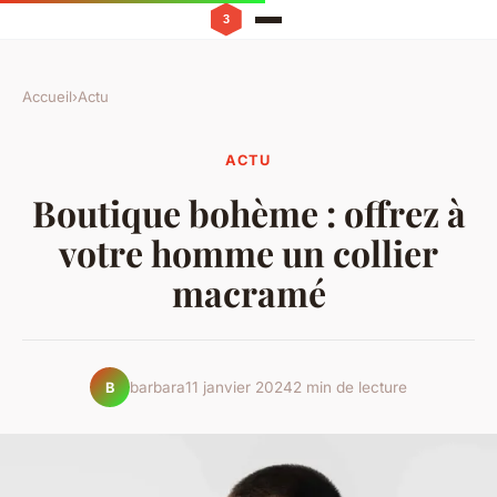
Accueil
›
Actu
ACTU
Boutique bohème : offrez à
votre homme un collier
macramé
barbara
11 janvier 2024
2 min de lecture
B