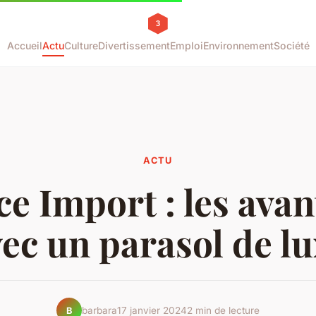
Accueil
Actu
Culture
Divertissement
Emploi
Environnement
Société
ACTU
e Import : les ava
ec un parasol de l
barbara
17 janvier 2024
2 min de lecture
B