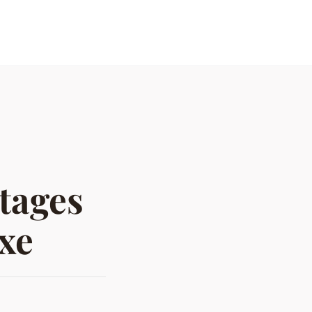
ntages
uxe