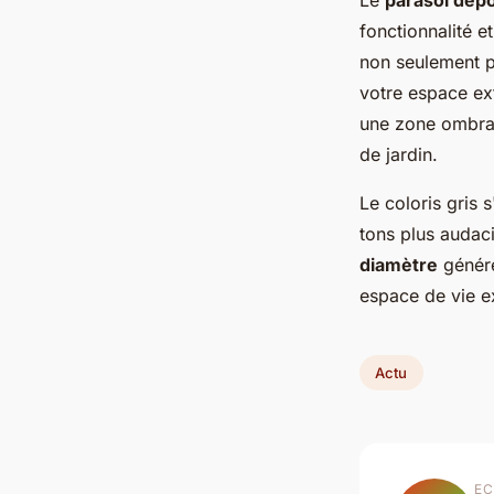
Le
parasol dépo
fonctionnalité 
non seulement p
votre espace ex
une zone ombra
de jardin.
Le coloris gris 
tons plus audaci
diamètre
génére
espace de vie ex
Actu
EC