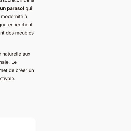
ssociation de la
un parasol
qui
 modernité à
qui recherchent
ent des meubles
 naturelle aux
ale. Le
met de créer un
stivale.