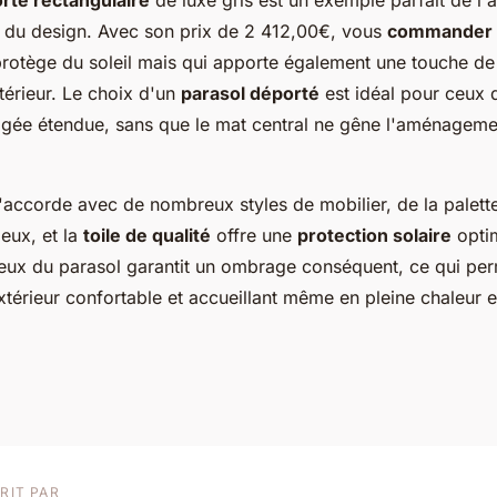
rté rectangulaire
de luxe gris est un exemple parfait de l'a
et du design. Avec son prix de 2 412,00€, vous
commander 
rotège du soleil mais qui apporte également une touche de
térieur. Le choix d'un
parasol déporté
est idéal pour ceux 
gée étendue, sans que le mat central ne gêne l'aménagem
s'accorde avec de nombreux styles de mobilier, de la palette
eux, et la
toile de qualité
offre une
protection solaire
optim
ux du parasol garantit un ombrage conséquent, ce qui per
térieur confortable et accueillant même en pleine chaleur e
RIT PAR