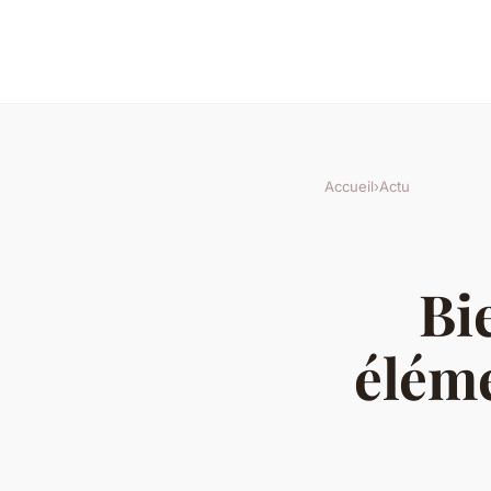
Accueil
›
Actu
Bi
éléme