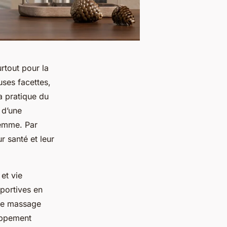
urtout pour la
uses facettes,
la pratique du
 d’une
femme. Par
r santé et leur
et vie
sportives en
 le massage
oppement