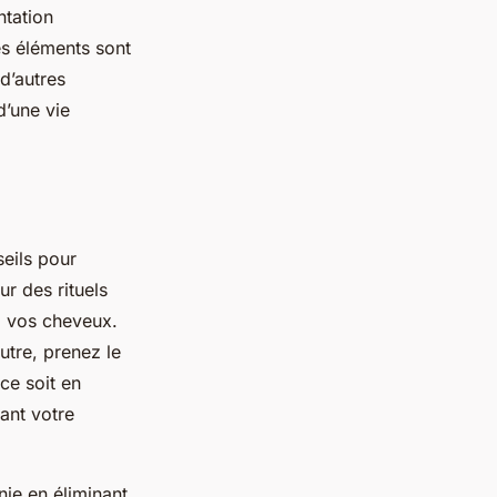
ntation
es éléments sont
d’autres
d’une vie
seils pour
r des rituels
à vos cheveux.
utre, prenez le
ce soit en
ant votre
nie en éliminant