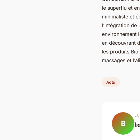
le superflu et e
minimaliste et é
l’intégration de
environnement l
en découvrant d
les produits Bio
massages et l’al
Actu
EC
B
b