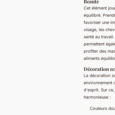
Beauté
Cet élément joue
équilibré. Prend
favoriser une i
visage, les chev
santé au travai
permettent égal
profiter des ma
aliments équilib
Décoration z
La décoration z
environnement ca
d'esprit. Sur ce
harmonieuse :
Couleurs dou