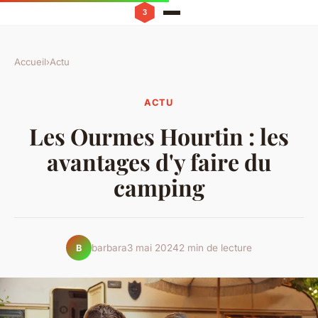
Accueil
›
Actu
ACTU
Les Ourmes Hourtin : les
avantages d'y faire du
camping
barbara
3 mai 2024
2 min de lecture
B