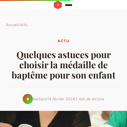
Accueil
›
Actu
ACTU
Quelques astuces pour
choisir la médaille de
baptême pour son enfant
barbara
14 février 2024
3 min de lecture
B