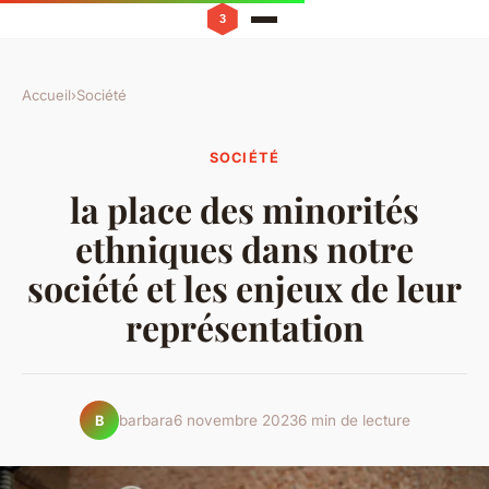
Accueil
›
Société
SOCIÉTÉ
la place des minorités
ethniques dans notre
société et les enjeux de leur
représentation
barbara
6 novembre 2023
6 min de lecture
B