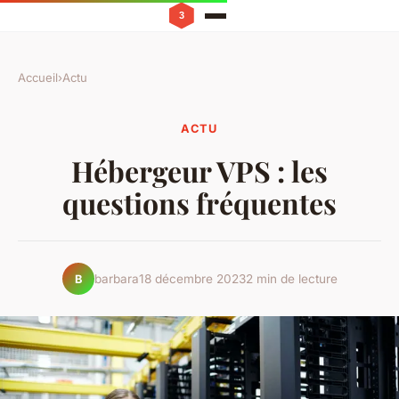
Accueil
›
Actu
ACTU
Hébergeur VPS : les
questions fréquentes
barbara
18 décembre 2023
2 min de lecture
B