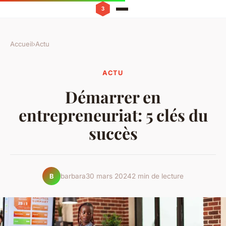
Accueil
›
Actu
ACTU
Démarrer en
entrepreneuriat: 5 clés du
succès
barbara
30 mars 2024
2 min de lecture
B