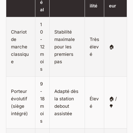
é
ilité
eur
al
1
Chariot
0
Stabilité
de
-
maximale
Très
marche
12
pour les
élev
🏠
classiqu
m
premiers
é
e
oi
pas
s
9
Porteur
-
Adapté dès
évolutif
18
la station
Élev
🏠 /
(siège
m
debout
é
🌳
intégré)
oi
assistée
s