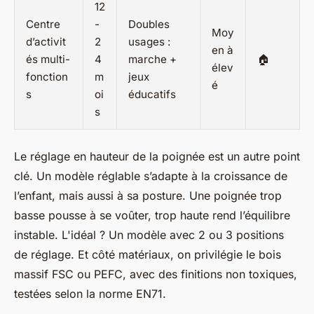
12
Centre
-
Doubles
Moy
d’activit
2
usages :
en à
és multi-
4
marche +
🏠
élev
fonction
m
jeux
é
s
oi
éducatifs
s
Le réglage en hauteur de la poignée est un autre point
clé. Un modèle réglable s’adapte à la croissance de
l’enfant, mais aussi à sa posture. Une poignée trop
basse pousse à se voûter, trop haute rend l’équilibre
instable. L'idéal ? Un modèle avec 2 ou 3 positions
de réglage. Et côté matériaux, on privilégie le bois
massif FSC ou PEFC, avec des finitions non toxiques,
testées selon la norme EN71.