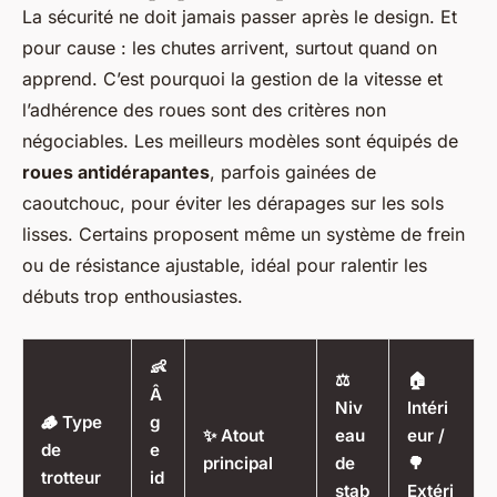
La sécurité ne doit jamais passer après le design. Et
pour cause : les chutes arrivent, surtout quand on
apprend. C’est pourquoi la gestion de la vitesse et
l’adhérence des roues sont des critères non
négociables. Les meilleurs modèles sont équipés de
roues antidérapantes
, parfois gainées de
caoutchouc, pour éviter les dérapages sur les sols
lisses. Certains proposent même un système de frein
ou de résistance ajustable, idéal pour ralentir les
débuts trop enthousiastes.
👶
⚖️
🏠
Â
Niv
Intéri
🪵 Type
g
✨ Atout
eau
eur /
de
e
principal
de
🌳
trotteur
id
stab
Extéri