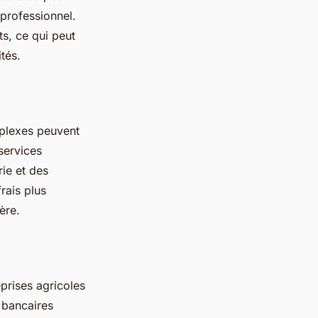
professionnel.
s, ce qui peut
ités.
mplexes peuvent
services
rie et des
rais plus
ère.
eprises agricoles
 bancaires