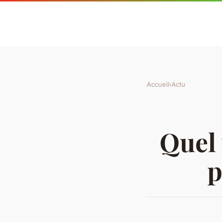
Accueil
›
Actu
Quel 
p