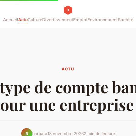
Accueil
Actu
Culture
Divertissement
Emploi
Environnement
Société
ACTU
type de compte ba
our une entreprise
barbara
18 novembre 2023
2 min de lecture
B