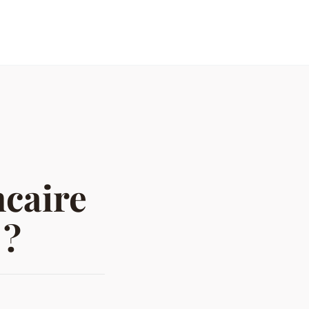
ncaire
 ?