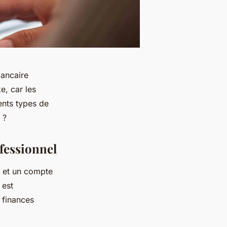
bancaire
e, car les
ents types de
 ?
fessionnel
l et un compte
 est
 finances