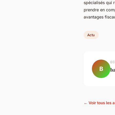
spécialisés qui
prendre en compt
avantages fiscau
Actu
EC
B
b
← Voir tous les a