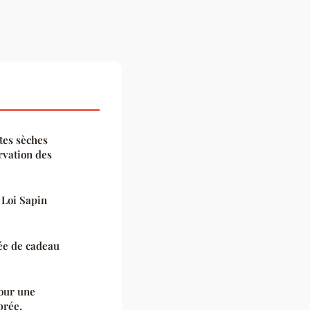
tes sèches
rvation des
 Loi Sapin
dée de cadeau
pour une
brée.