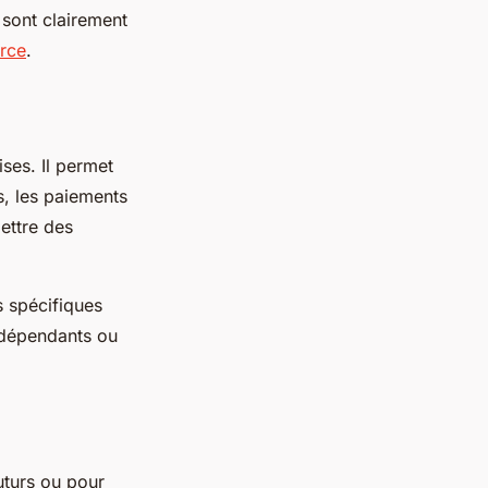
e sont clairement
urce
.
ses. Il permet
s, les paiements
mettre des
 spécifiques
indépendants ou
uturs ou pour