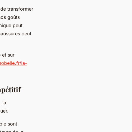
é de transformer
nos goûts
nique peut
haussures peut
 et sur
sobelle.fr/la-
pétitif
 la
uer.
ble sont