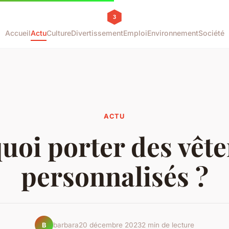
Accueil
Actu
Culture
Divertissement
Emploi
Environnement
Société
ACTU
uoi porter des vêt
personnalisés ?
barbara
20 décembre 2023
2 min de lecture
B