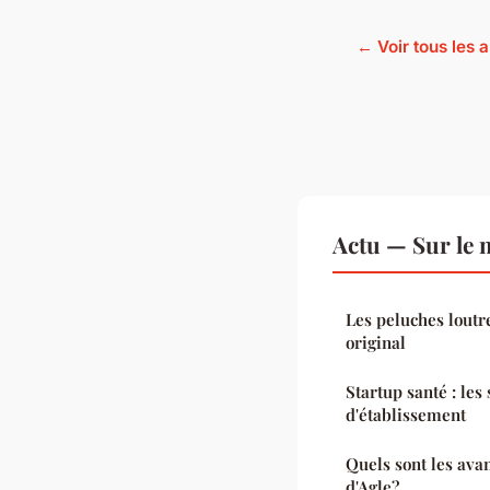
← Voir tous les a
Actu — Sur le 
Les peluches loutr
original
Startup santé : les
d'établissement
Quels sont les ava
d'Agle?