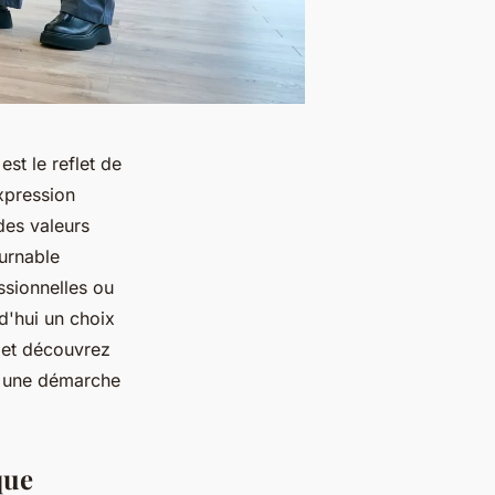
st le reflet de
expression
 des valeurs
urnable
ssionnelles ou
d'hui un choix
n et découvrez
t une démarche
que