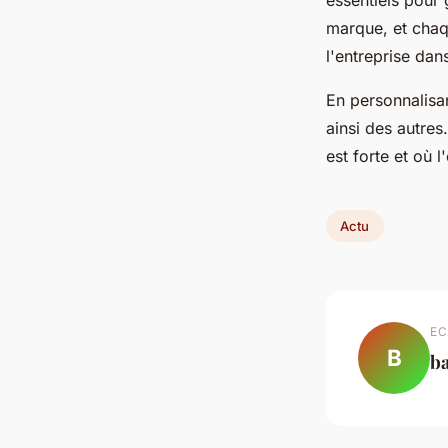
essentiels pour
marque, et cha
l'entreprise dan
En personnalisa
ainsi des autres
est forte et où l
Actu
EC
B
b