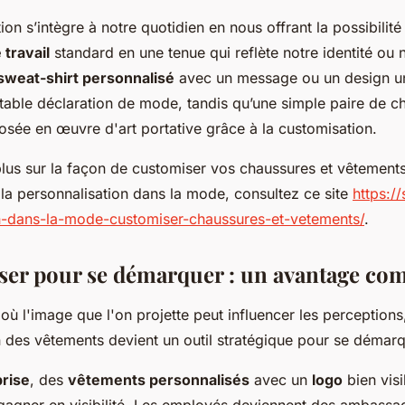
ion s’intègre à notre quotidien en nous offrant la possibilit
travail
standard en une tenue qui reflète notre identité ou 
sweat-shirt personnalisé
avec un message ou un design u
itable déclaration de mode, tandis qu’une simple paire de c
sée en œuvre d'art portative grâce à la customisation.
plus sur la façon de customiser vos chaussures et vêtements
 la personnalisation dans la mode, consultez ce site
https://
n-dans-la-mode-customiser-chaussures-et-vetements/
.
ser pour se démarquer : un avantage com
 l'image que l'on projette peut influencer les perceptions,
n des vêtements devient un outil stratégique pour se démarq
rise
, des
vêtements personnalisés
avec un
logo
bien visi