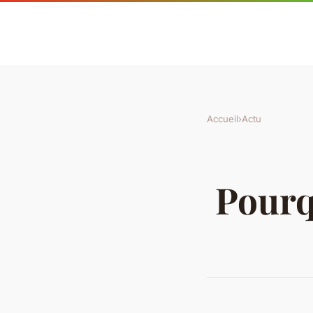
Accueil
›
Actu
Pourq