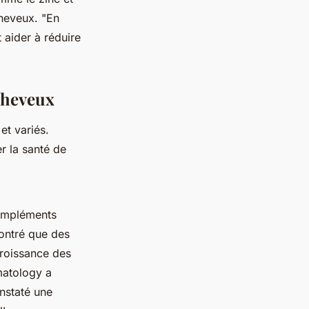
cheveux.
"En
 aider à réduire
cheveux
t variés.
r la santé de
compléments
montré que des
croissance des
matology
a
nstaté une