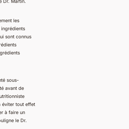
e Dr. Martin.
vement les
 ingrédients
qui sont connus
rédients
grédients
nté sous-
té avant de
ritionniste
éviter tout effet
r à faire un
uligne le Dr.