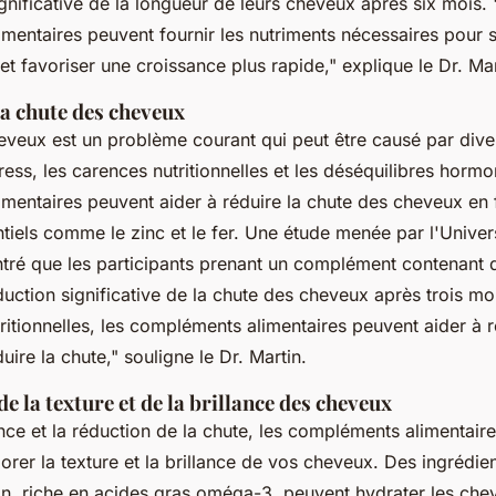
gnificative de la longueur de leurs cheveux après six mois.
entaires peuvent fournir les nutriments nécessaires pour s
x et favoriser une croissance plus rapide,"
explique le Dr. Mar
la chute des cheveux
eveux est un problème courant qui peut être causé par diver
ess, les carences nutritionnelles et les déséquilibres horm
mentaires peuvent aider à réduire la chute des cheveux en 
tiels comme le zinc et le fer. Une étude menée par l'Univer
ntré que les participants prenant un complément contenant 
uction significative de la chute des cheveux après trois mo
ritionnelles, les compléments alimentaires peuvent aider à r
uire la chute,"
souligne le Dr. Martin.
e la texture et de la brillance des cheveux
nce et la réduction de la chute, les compléments alimentair
orer la texture et la brillance de vos cheveux. Des ingrédi
son, riche en acides gras oméga-3, peuvent hydrater les ch