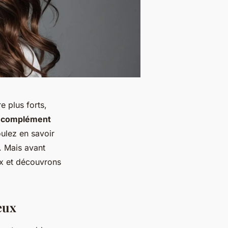
 plus forts,
n
complément
oulez en savoir
. Mais avant
x et découvrons
eux