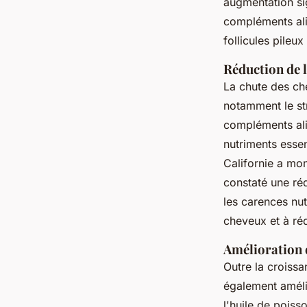
augmentation si
compléments alim
follicules pileu
Réduction de 
La chute des ch
notamment le str
compléments ali
nutriments essen
Californie a mo
constaté une réd
les carences nut
cheveux et à réd
Amélioration d
Outre la croissa
également améli
l'huile de pois