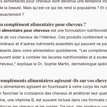
 alimentaires pour cheveux sont devenus une tendance in
e la beauté. Mais qu'est-ce qui les rend si populaires ? E
s exactement ?
un complément alimentaire pour cheveux ?
alimentaire pour cheveux
est une formulation nutritionne
té de vos cheveux de l'intérieur. Ces produits contiennent 
inéraux et d'autres nutriments essentiels qui peuvent ne pa
ésents dans votre alimentation quotidienne.
"Les complémen
vent aider à combler les lacunes nutritionnelles et à soute
cheveux,"
explique le Dr. Sophie Martin, dermatologue spéci
ompléments alimentaires agissent-ils sur vos cheve
 alimentaires agissent en fournissant à votre corps les nut
 favoriser la croissance des cheveux et améliorer leur quali
ine, une vitamine B, est souvent incluse dans ces formules c
forcer les cheveux et les ongles. De plus, des minéraux co