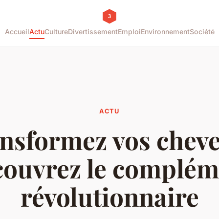
Accueil
Actu
Culture
Divertissement
Emploi
Environnement
Société
ACTU
nsformez vos cheve
couvrez le complém
révolutionnaire