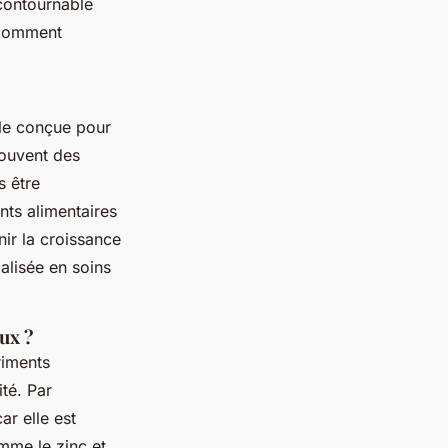
contournable
t comment
lle conçue pour
souvent des
s être
ts alimentaires
nir la croissance
alisée en soins
ux ?
riments
té. Par
ar elle est
mme le zinc et