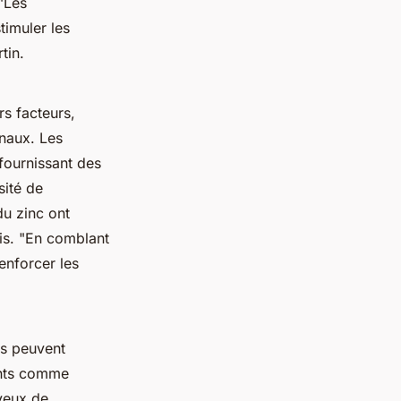
"Les
timuler les
tin.
s facteurs,
onaux. Les
fournissant des
sité de
du zinc ont
is.
"En comblant
enforcer les
es peuvent
ents comme
eveux de