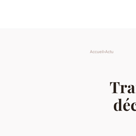
Accueil
›
Actu
Tra
dé