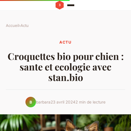
Accueil
›
Actu
ACTU
Croquettes bio pour chien :
sante et ecologie avec
stan.bio
barbara
23 avril 2024
2 min de lecture
B