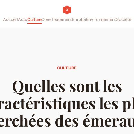
Accueil
Actu
Culture
Divertissement
Emploi
Environnement
Société
CULTURE
Quelles sont les
ractéristiques les p
erchées des émera