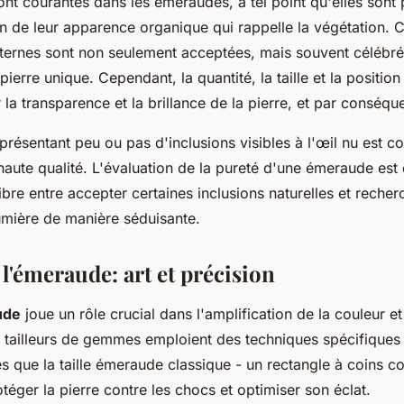
ont courantes dans les émeraudes, à tel point qu'elles sont
on de leur apparence organique qui rappelle la végétation. 
nternes sont non seulement acceptées, mais souvent célébrée
ierre unique. Cependant, la quantité, la taille et la positio
 la transparence et la brillance de la pierre, et par conséque
présentant peu ou pas d'inclusions visibles à l'œil nu est c
aute qualité. L'évaluation de la pureté d'une émeraude est
ibre entre accepter certaines inclusions naturelles et recher
lumière de manière séduisante.
e l'émeraude: art et précision
ude
joue un rôle crucial dans l'amplification de la couleur et
s tailleurs de gemmes emploient des techniques spécifiques
s que la taille émeraude classique - un rectangle à coins co
éger la pierre contre les chocs et optimiser son éclat.