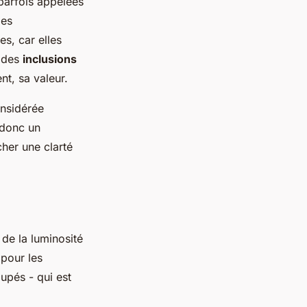
 parfois appelées
Ces
s, car elles
n des
inclusions
nt, sa valeur.
onsidérée
 donc un
cher une clarté
 de la luminosité
 pour les
upés - qui est