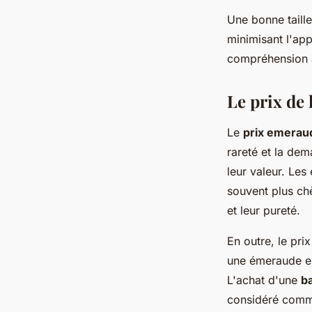
Une bonne taille
minimisant l'app
compréhension a
Le prix de
Le
prix emerau
rareté et la de
leur valeur. Le
souvent plus ch
et leur pureté.
En outre, le pri
une émeraude est
L'achat d'une
b
considéré comme 