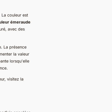
 La couleur est
uleur émeraude
turé, avec des
e. La présence
menter la valeur
ante lorsqu'elle
ance.
r, visitez la