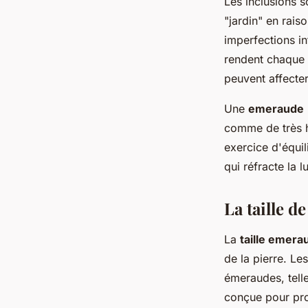
Les inclusions s
"jardin" en rais
imperfections i
rendent chaque p
peuvent affecter
Une
emeraude
comme de très h
exercice d'équil
qui réfracte la 
La taille d
La
taille emera
de la pierre. Le
émeraudes, telle
conçue pour prot