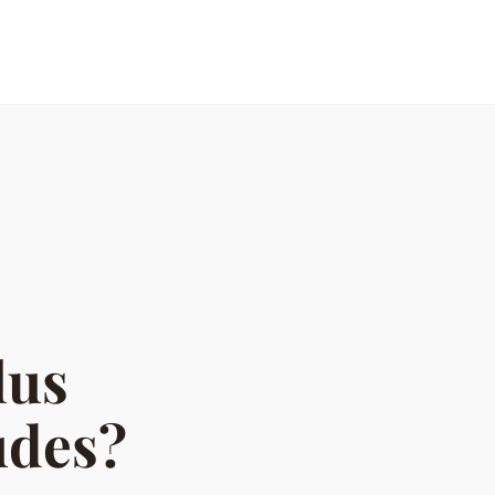
lus
udes?