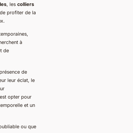
les
, les
colliers
e profiter de la
ux.
ntemporaines,
herchent à
et de
 présence de
ur leur éclat, le
eur
est opter pour
temporelle et un
ubliable ou que