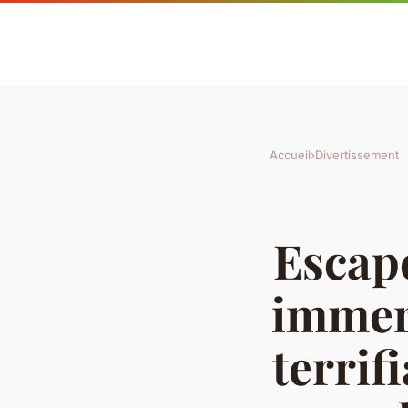
Accueil
›
Divertissement
Escape
immers
terrif