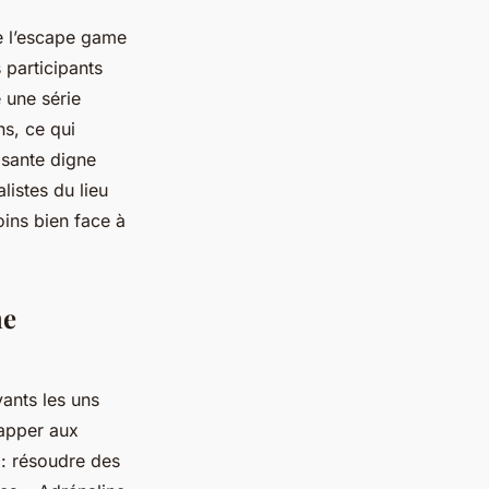
e l’escape game
 participants
 une série
s, ce qui
isante digne
listes du lieu
oins bien face à
me
ants les uns
happer aux
 : résoudre des