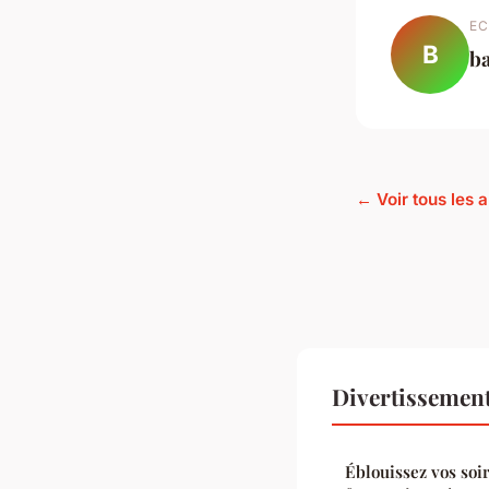
EC
B
b
← Voir tous les 
Divertissemen
Éblouissez vos soi