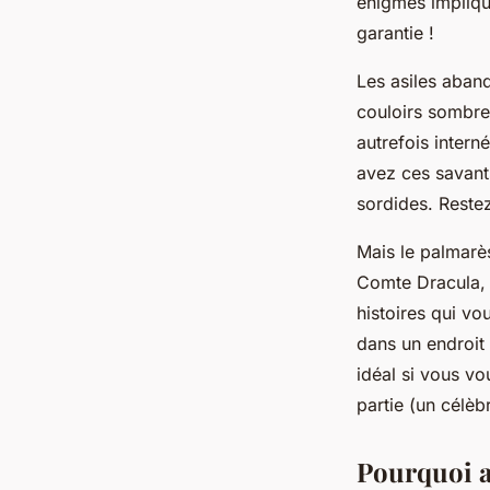
énigmes impliqua
garantie !
Les asiles aban
couloirs sombres
autrefois intern
avez ces savant
sordides. Restez
Mais le palmarè
Comte Dracula, 
histoires qui vo
dans un endroit
idéal si vous v
partie (un célè
Pourquoi a