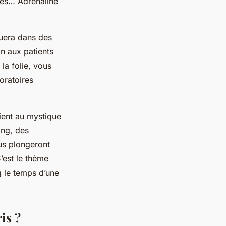
ines… Adrénaline
ouera dans des
on aux patients
la folie, vous
oratoires
ient au mystique
ang, des
ous plongeront
’est le thème
g le temps d’une
is ?