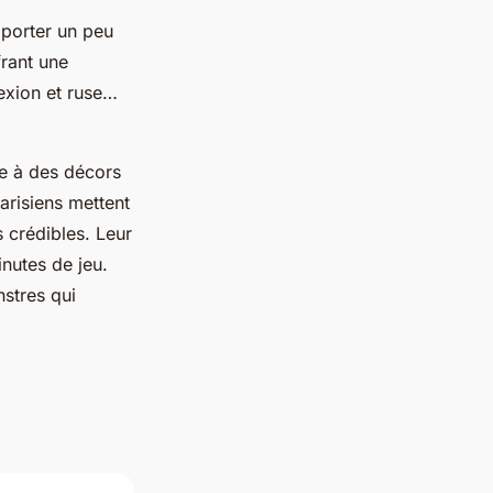
porter un peu
frant une
lexion et ruse…
âce à des décors
arisiens mettent
s crédibles. Leur
nutes de jeu.
nstres qui