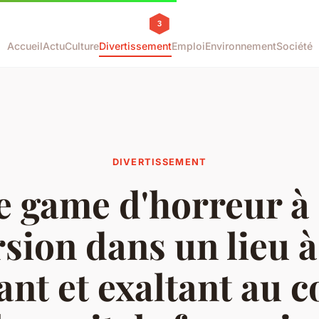
Accueil
Actu
Culture
Divertissement
Emploi
Environnement
Société
DIVERTISSEMENT
 game d'horreur à 
ion dans un lieu à 
iant et exaltant au 