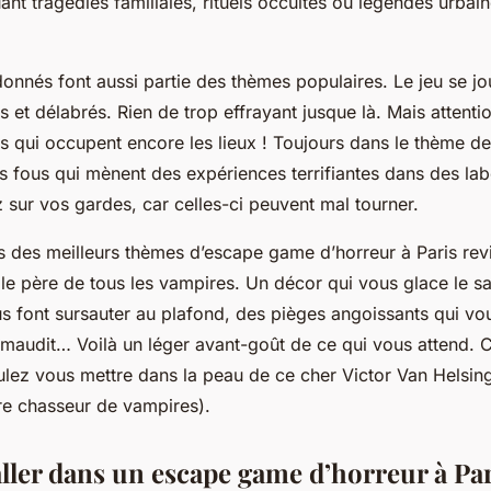
nt tragédies familiales, rituels occultes ou légendes urba
donnés font aussi partie des thèmes populaires. Le jeu se j
 et délabrés. Rien de trop effrayant jusque là. Mais attenti
és qui occupent encore les lieux ! Toujours dans le thème de 
s fous qui mènent des expériences terrifiantes dans des lab
 sur vos gardes, car celles-ci peuvent mal tourner.
s des meilleurs thèmes d’escape game d’horreur à Paris rev
le père de tous les vampires. Un décor qui vous glace le s
us font sursauter au plafond, des pièges angoissants qui v
 maudit… Voilà un léger avant-goût de ce qui vous attend. C
oulez vous mettre dans la peau de ce cher Victor Van Helsin
bre chasseur de vampires).
ller dans un escape game d’horreur à Par