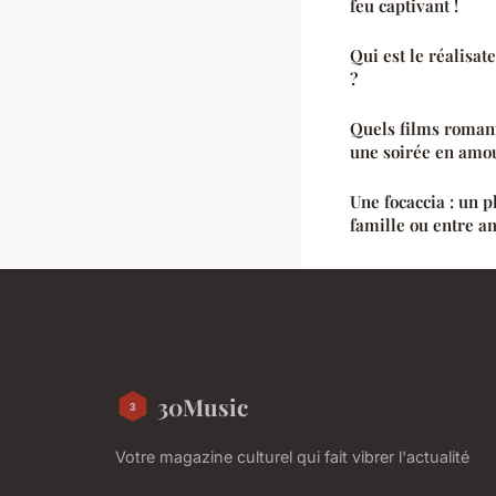
feu captivant !
Qui est le réalisa
?
Quels films roman
une soirée en amo
Une focaccia : un p
famille ou entre am
30Music
Votre magazine culturel qui fait vibrer l'actualité